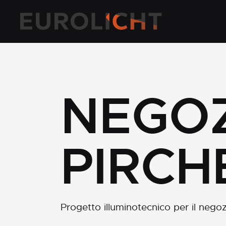
Skip
to
main
content
NEGOZ
PIRCH
Progetto illuminotecnico per il negoz