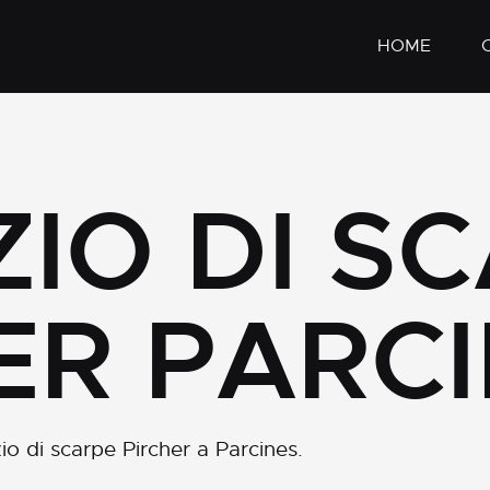
HOME
IO DI S
ER PARC
io di scarpe Pircher a Parcines.